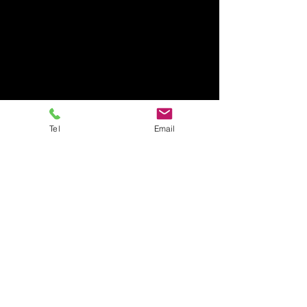
Tel
Email
Murder Party
En savoir plus
murderparty.net@gmail.com
06 15 04 39 36