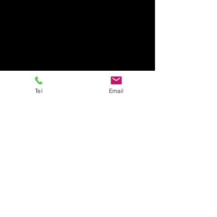
Tel
Email
Murder Party
En savoir plus
murderparty.net@gmail.com
06 15 04 39 36